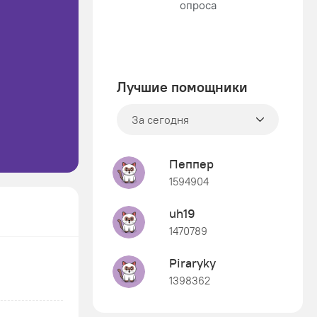
Лучшие помощники
За сегодня
Пеппер
1594904
uh19
1470789
Piraryky
1398362
Знания