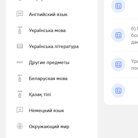
Английский язык
б)
Українська мова
бо
даю
Українська література
Ур
Другие предметы
по
Беларуская мова
Қазақ тiлi
Немецкий язык
Окружающий мир