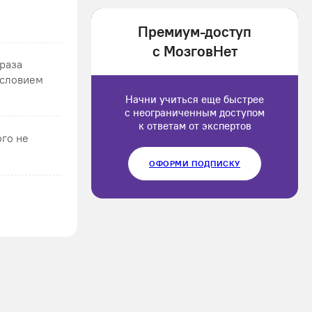
1202166
Премиум-доступ
Luluput
с МозговНет
1184234
 раза
условием
Начни учиться еще быстрее
с неограниченным доступом
к ответам от экспертов
ого не
ОФОРМИ ПОДПИСКУ