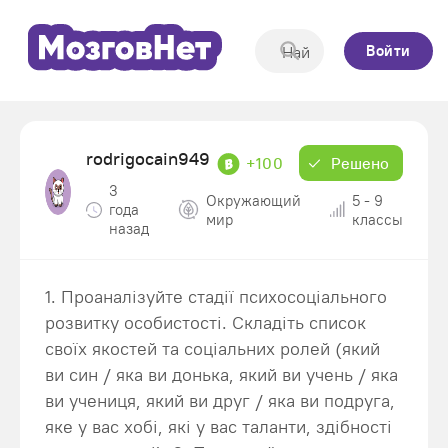
Войти
rodrigocain949
+100
Решено
3
Окружающий
5 - 9
года
мир
классы
назад
1. Проаналізуйте стадії психосоціального
розвитку особистості. Складіть список
своїх якостей та соціальних ролей (який
ви син / яка ви донька, який ви учень / яка
ви учениця, який ви друг / яка ви подруга,
яке у вас хобі, які у вас таланти, здібності