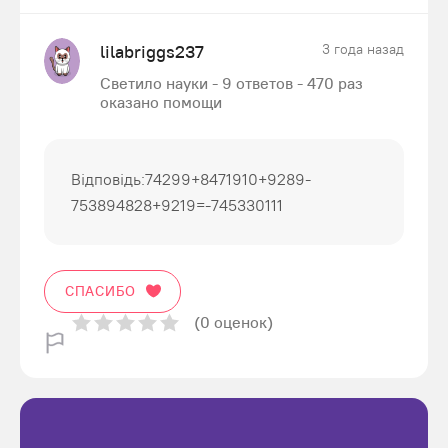
lilabriggs237
3 года назад
Светило науки - 9 ответов - 470 раз
оказано помощи
Відповідь:74299+8471910+9289-
753894828+9219=-745330111
СПАСИБО
(0 оценок)