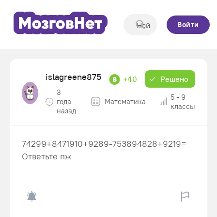
Войти
islagreene875
+40
Решено
3
5 - 9
года
Математика
классы
назад
74299+8471910+9289-753894828+9219=
Ответьте пж