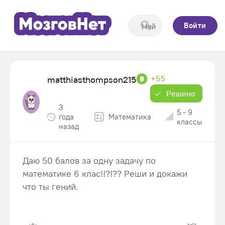
Войти
+55
matthiasthompson215
Решено
3
5 - 9
года
Математика
классы
назад
Даю 50 балов за одну задачу по
математике 6 клас!!?!?? Реши и докажи
что ты гений.