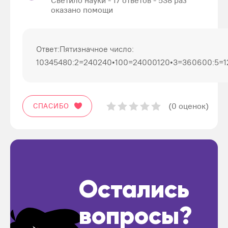
Светило науки - 17 ответов - 538 раз
оказано помощи
Ответ:Пятизначное число:
10345480:2=240240•100=24000120•3=360600:5=12
(0 оценок)
СПАСИБО
Остались
вопросы?