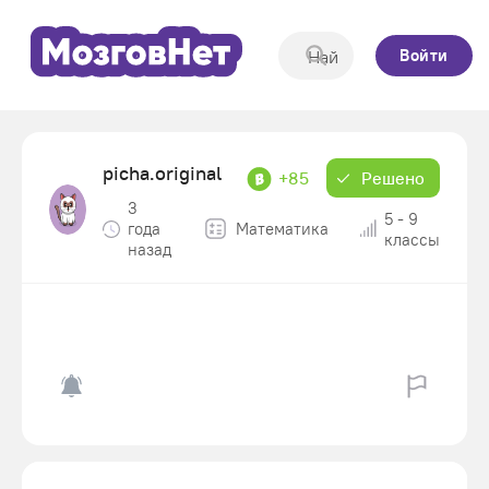
Войти
picha.original
+85
Решено
3
5 - 9
года
Математика
классы
назад