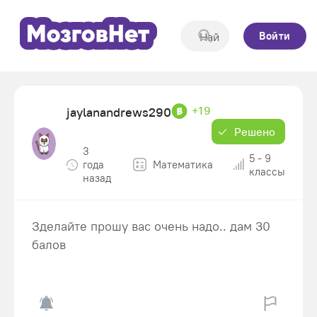
Войти
+19
jaylanandrews290
Решено
3
5 - 9
года
Математика
классы
назад
Зделайте прошу вас очень надо.. дам 30
балов