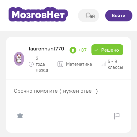
Войти
laurenhunt770
+37
Решено
3
5 - 9
года
Математика
классы
назад
Срочно помогите ( нужен ответ )