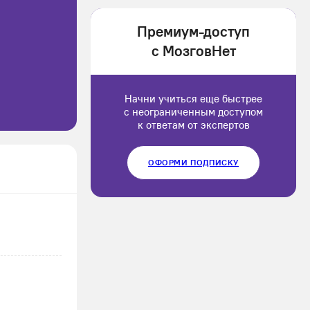
1202166
Премиум-доступ
Luluput
с МозговНет
1184234
Начни учиться еще быстрее
с неограниченным доступом
к ответам от экспертов
ОФОРМИ ПОДПИСКУ