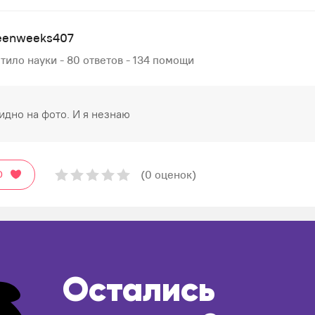
leenweeks407
тило науки - 80 ответов - 134 помощи
идно на фото. И я незнаю
(0 оценок)
О
Остались