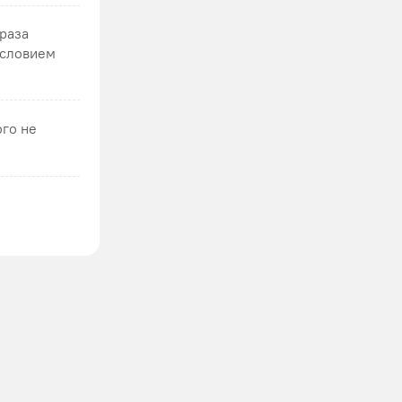
 раза
условием
ого не