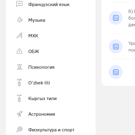
Французский язык
б)
бо
Музыка
даю
МХК
Ур
по
ОБЖ
Психология
Оʻzbek tili
Кыргыз тили
Астрономия
Физкультура и спорт