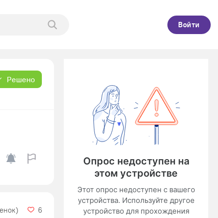
Войти
Решено
ценок)
6