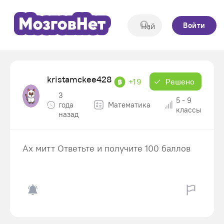
Войти
kristamckee428
+19
Решено
3
5 - 9
года
Математика
классы
назад
Ах митт Ответьте и получите 100 баллов