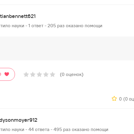
stianbennett621
тило науки - 1 ответ - 205 раз оказано помощи
(0 оценок)
О
0
(0 о
dysonmoyer912
тило науки - 44 ответа - 495 раз оказано помощи