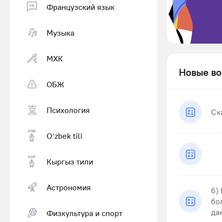
Французский язык
Музыка
МХК
Новые во
ОБЖ
Психология
Ск
Оʻzbek tili
Кыргыз тили
Астрономия
б)
бо
даю
Физкультура и спорт