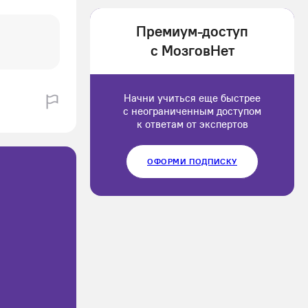
1202166
Премиум-доступ
Luluput
с МозговНет
1184234
Начни учиться еще быстрее
с неограниченным доступом
к ответам от экспертов
ОФОРМИ ПОДПИСКУ