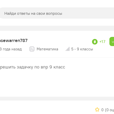
asewarren787
+17
3 года назад
Математика
5 - 9 классы
решить задачку по впр 9 класс
0
(0 о