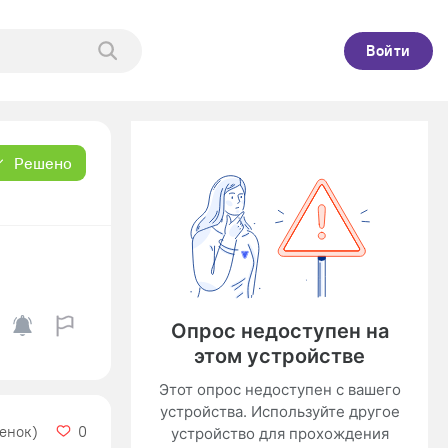
Войти
Решено
ценок)
0