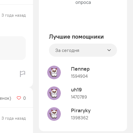
3 года назад
Лучшие помощники
За сегодня
Пеппер
1594904
uh19
1470789
ценок)
0
Piraryky
1398362
3 года назад
Знания