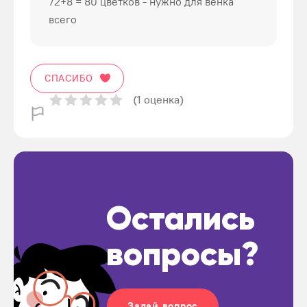
72+8 = 80 цветков - нужно для венка
всего
СПАСИБО
(1 оценка)
Остались
вопросы?
Задай вопрос