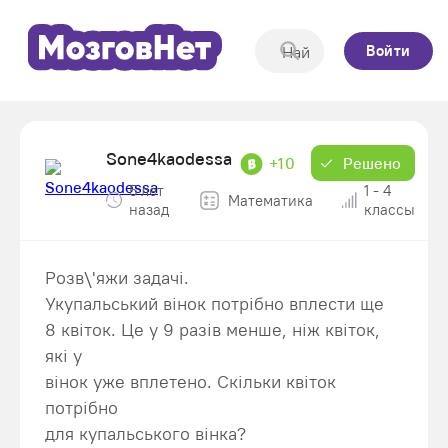
Войти
Sone4kaodessa
+10
Решено
5 лет
1 - 4
Математика
назад
классы
Розв\'яжи задачі.
Укупальський вінок потрібно вплести ще
8 квіток. Це у 9 разів менше, ніж квіток,
які у
вінок уже вплетено. Скільки квіток
потрібно
для купальського вінка?