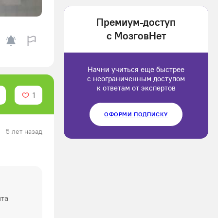
1202166
Премиум-доступ
Luluput
с МозговНет
1184234
Начни учиться еще быстрее
с неограниченным доступом
к ответам от экспертов
1
ОФОРМИ ПОДПИСКУ
5 лет назад
нта