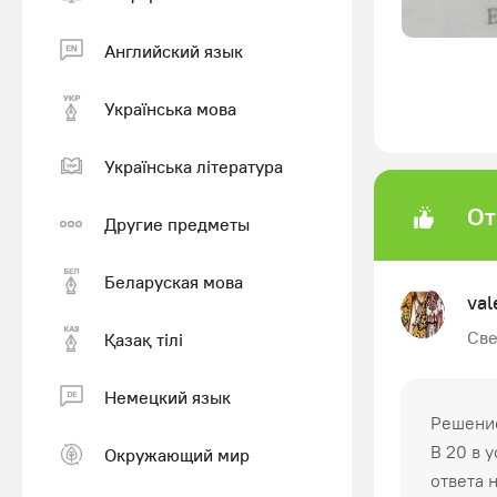
Английский язык
Українська мова
Українська література
От
Другие предметы
Беларуская мова
val
Све
Қазақ тiлi
Немецкий язык
Решение
В 20 в 
Окружающий мир
ответа н