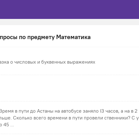
просы по предмету Математика
азка о числовых и буквенных выражениях
 Время в пути до Астаны на автобусе заняло ІЗ часов, а на в 2
льше. Сколько всего времени в пути провели ственники? С 
 45 ...