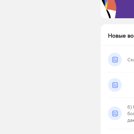
Новые во
Ск
б)
бо
даю