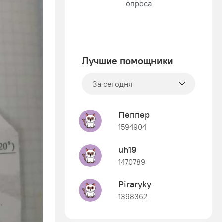
Лучшие помощники
За сегодня
Пеппер
1594904
uh19
1470789
Piraryky
1398362
Знания