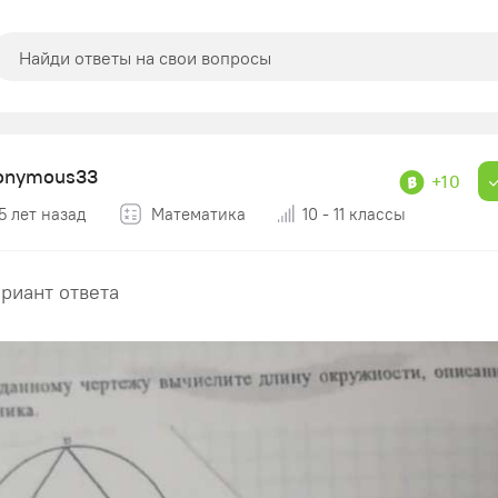
onymous33
+10
5 лет назад
Математика
10 - 11 классы
ариант ответа​