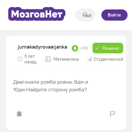
Войти
jumakadyrovaaijanka
+10
Решено
5 лет
Математика
Студенческий
назад
Диагонали ромба ровны 8дм и
10дм.Найдите сторону ромба?