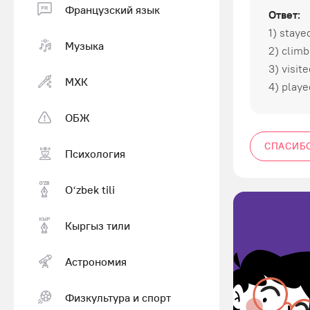
Французский язык
Ответ:
1) staye
Музыка
2) clim
3) visit
МХК
4) playe
ОБЖ
СПАСИБ
Психология
Оʻzbek tili
Кыргыз тили
Астрономия
Физкультура и спорт