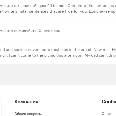
могите пж, срочно!! даю 40 баллов Complete the sentences w
n write similar sentences that are true for you. Дополните пр
могите пожалуйста. Очень надо
ind and correct seven more mistakes in the email. New mail Hi
urt I can't come to the picnic this afternoon! My dad can't drive
Компания
Сооб
Общие вопросы
О нас