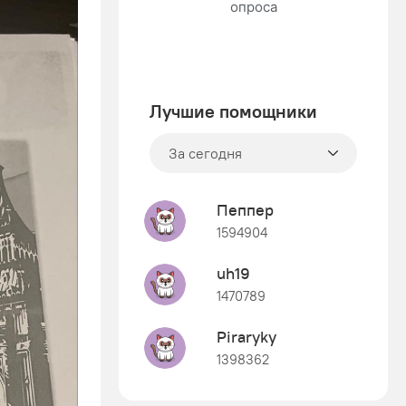
Лучшие помощники
За сегодня
Пеппер
1594904
uh19
1470789
Piraryky
1398362
Знания