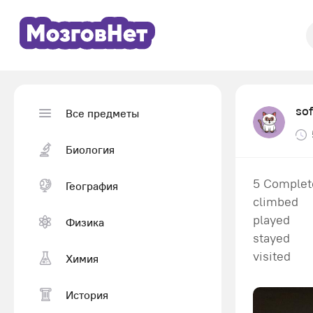
so
Все предметы
Биология
5 Complete
География
climbed
played
Физика
stayed
visited
Химия
История