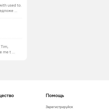
ith used to.
едложе ...
 Tim,
 me t ...
щество
Помощь
Зарегистрируйся