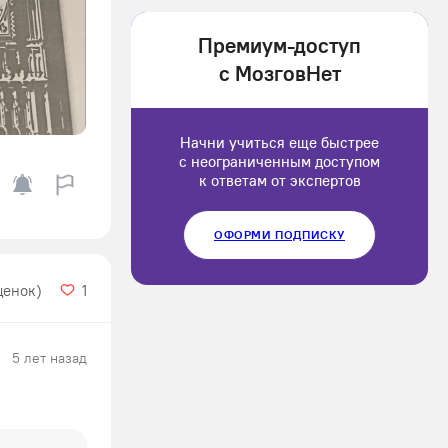
1202166
Премиум-доступ
Luluput
с МозговНет
1184234
Начни учиться еще быстрее
с неограниченным доступом
к ответам от экспертов
ОФОРМИ ПОДПИСКУ
ценок)
1
5 лет назад