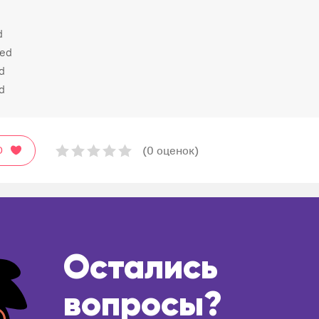
d
bed
ed
d
(0 оценок)
О
Остались
вопросы?