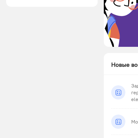
Новые во
За
гер
ele
Мо