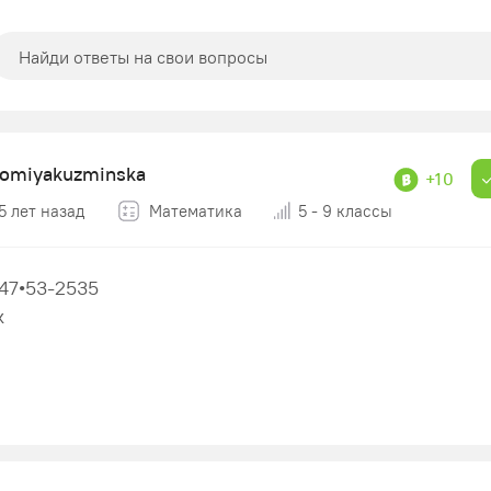
lomiyakuzminska
+10
5 лет назад
Математика
5 - 9 классы
+47•53-2535
к