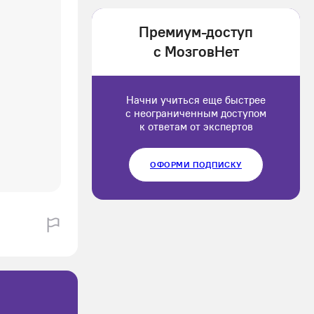
1202166
Премиум-доступ
Luluput
с МозговНет
1184234
Начни учиться еще быстрее
с неограниченным доступом
к ответам от экспертов
ОФОРМИ ПОДПИСКУ