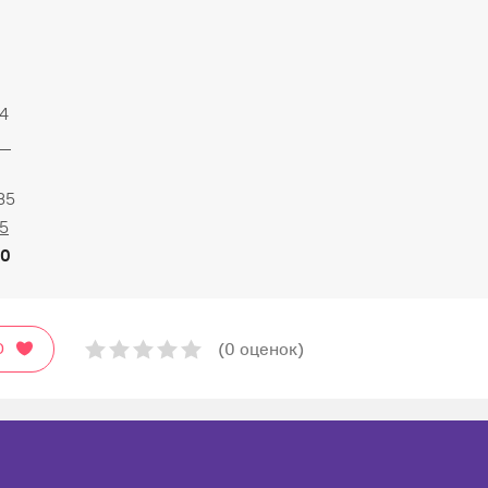
4
1
35
5
0
(0 оценок)
О