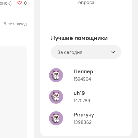
ценок)
0
5 лет назад
Лучшие помощники
За сегодня
Пеппер
1594904
uh19
1470789
Piraryky
1398362
Знания