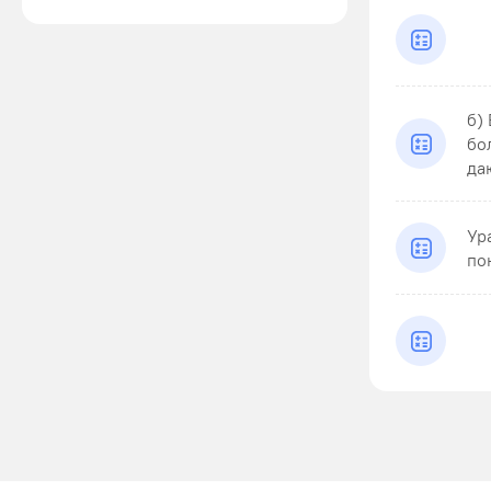
б)
бо
даю
Ур
по