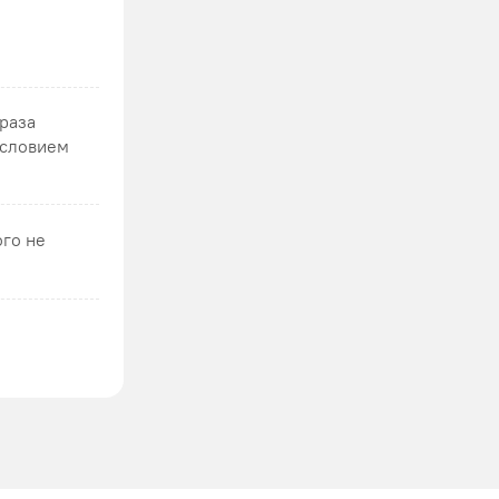
 раза
условием
ого не