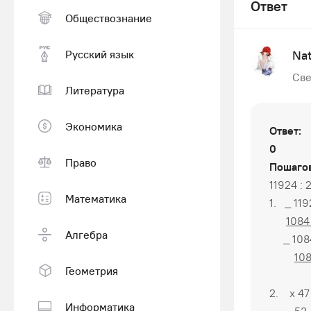
Ответ
Обществознание
Русский язык
Na
Све
Литература
Экономика
Ответ:
0
Право
Пошагов
11924 : 
Математика
1. _ 119
108
Алгебра
_ 108
10
Геометрия
2. х 47
Информатика