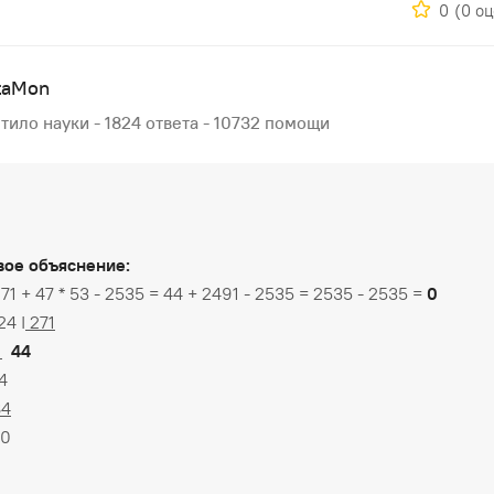
0
(0 о
taMon
тило науки - 1824 ответа - 10732 помощи
ое объяснение:
271 + 47 * 53 - 2535 = 44 + 2491 - 2535 = 2535 - 2535 =
0
24 I
271
4
44
4
84
0