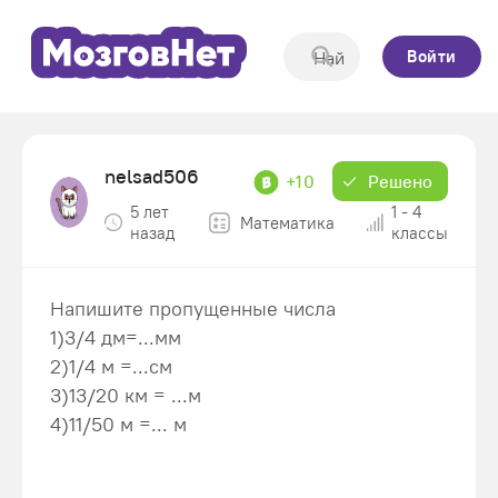
Войти
nelsad506
+10
Решено
5 лет
1 - 4
Математика
назад
классы
Напишите пропущенные числа
1)3/4 дм=...мм
2)1/4 м =...см
3)13/20 км = ...м
4)11/50 м =... м