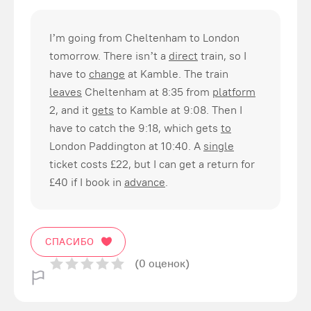
I’m going from Cheltenham to London
tomorrow. There isn’t a
direct
train, so I
have to
change
at Kamble. The train
leaves
Cheltenham at 8:35 from
platform
2, and it
gets
to Kamble at 9:08. Then I
have to catch the 9:18, which gets
to
London Paddington at 10:40. A
single
ticket costs £22, but I can get a return for
£40 if I book in
advance
.
СПАСИБО
(0 оценок)