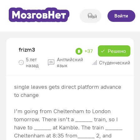
Войти
frizm3
+37
Решено
5 лет
Английский
Студенческий
назад
язык
single leaves gets direct platform advance
to change
I’m going from Cheltenham to London
tomorrow. There isn’t a _____ train, so I
have to _____ at Kamble. The train _____
Cheltenham at 8:35 from_____ 2, and