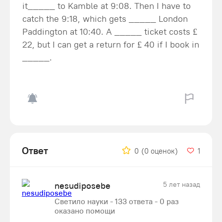
it_____ to Kamble at 9:08. Then I have to
catch the 9:18, which gets _____ London
Paddington at 10:40. A _____ ticket costs £
22, but I can get a return for £ 40 if I book in
_____.
Ответ
0
(0 оценок)
1
nesudiposebe
5 лет назад
Светило науки - 133 ответа - 0 раз
оказано помощи