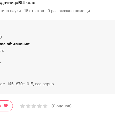
удачницаВШколе
тило науки - 18 ответов - 0 раз оказано помощи
70
ое объяснение:
6х
7
ем: 145+870=1015, все верно
(0 оценок)
О