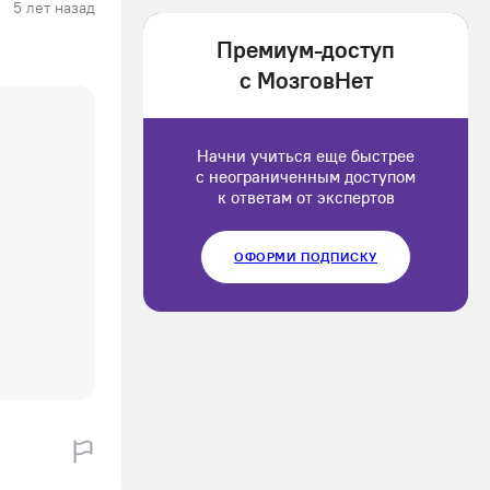
5 лет назад
1202166
Премиум-доступ
Luluput
с МозговНет
1184234
Начни учиться еще быстрее
с неограниченным доступом
к ответам от экспертов
ОФОРМИ ПОДПИСКУ