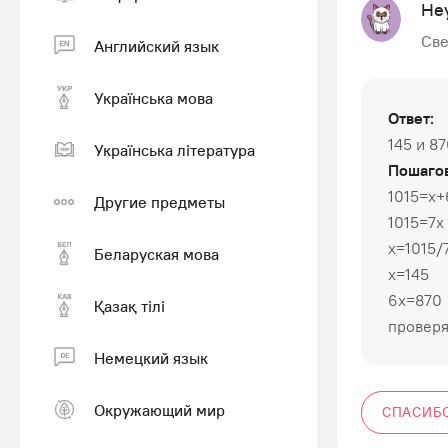
Не
Све
Английский язык
Українська мова
Ответ:
145 и 8
Українська література
Пошагов
1015=х+
Другие предметы
1015=7х
х=1015/
Беларуская мова
х=145
6х=870
Қазақ тiлi
проверя
Немецкий язык
Окружающий мир
СПАСИБ