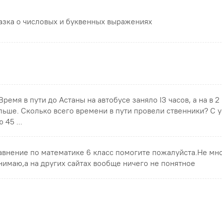
азка о числовых и буквенных выражениях
 Время в пути до Астаны на автобусе заняло ІЗ часов, а на в 2
льше. Сколько всего времени в пути провели ственники? С 
 45 ...
авнение по математике 6 класс помогите пожалуйста.Не мн
нимаю,а на других сайтах вообще ничего не понятное