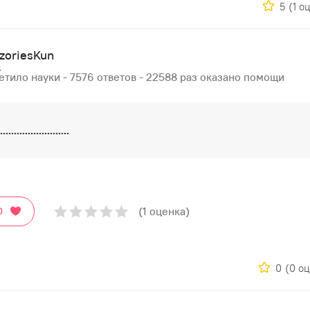
5
(1 о
zoriesKun
етило науки - 7576 ответов - 22588 раз оказано помощи
....................
(1 оценка)
О
0
(0 о