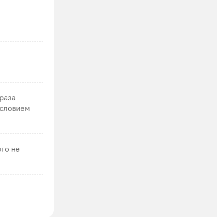
 раза
условием
ого не