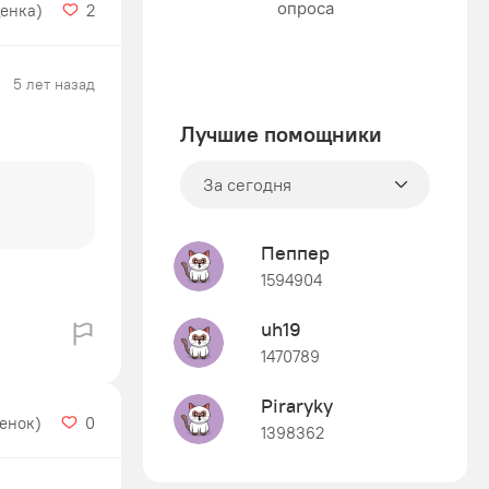
ценка)
2
5 лет назад
Лучшие помощники
За сегодня
Пеппер
1594904
uh19
1470789
Piraryky
ценок)
0
1398362
Знания