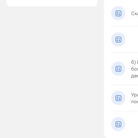
Ск
б)
бо
даю
Ур
по