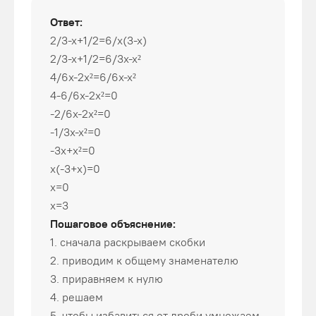
Ответ:
2/3-x+1/2=6/x(3-x)
2/3-x+1/2=6/3x-x²
4/6x-2x²=6/6x-x²
4-6/6x-2x²=0
-2/6x-2x²=0
-1/3x-x²=0
-3x+x²=0
x(-3+x)=0
x=0
x=3
Пошаговое объяснение:
1. сначала раскрываем скобки
2. приводим к общему знаменателю
3. приравняем к нулю
4. решаем
5. чтобы избавиться от дроби умножаем