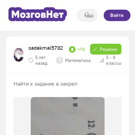
Войти
sadakmal5732
+16
Решено
5 лет
5 - 9
Математика
назад
классы
Найти x задание в закреп​