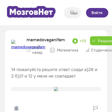
Войти
mamedovaganifam
+10
Решен
5 лет
Математика
Студенческ
назад
14 пожалуйста решите ответ сзади а)28 и
2 б)21 и 12 у меня не совпадает