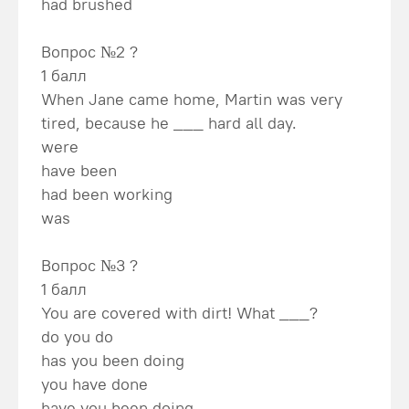
had brushed
Вопрос №2 ?
1 балл
When Jane came home, Martin was very
tired, because he ___ hard all day.
were
have been
had been working
was
Вопрос №3 ?
1 балл
You are covered with dirt! What ___?
do you do
has you been doing
you have done
have you been doing