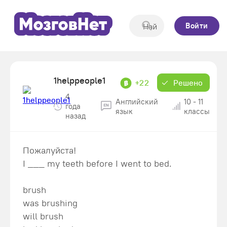
Войти
1helppeople1
+22
Решено
4
Английский
10 - 11
года
язык
классы
назад
Пожалуйста!
I ___ my teeth before I went to bed.
brush
was brushing
will brush