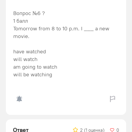
Вопрос №6 ?
1 балл
Tomorrow from 8 to 10 p.m. I ___ a new
movie.
have watched
will watch
am going to watch
will be watching
Ответ
2
(1 оценка)
0