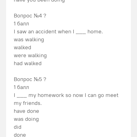
Вопрос №4 ?
1 балл
I saw an accident when I ___ home.
was walking
walked
were walking
had walked
Вопрос №5 ?
1 балл
I ___ my homework so now I can go meet
my friends.
have done
was doing
did
done