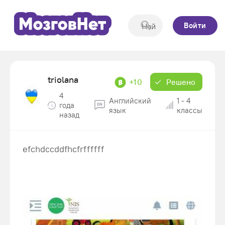
Войти
triolana
+10
Решено
4
Английский
1 - 4
года
язык
классы
назад
efchdccddfhcfrffffff