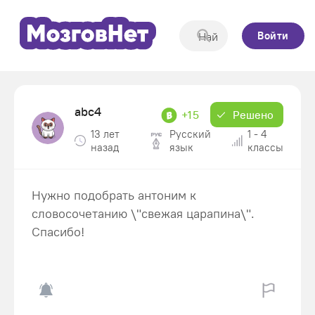
Войти
abc4
+15
Решено
13 лет
Русский
1 - 4
назад
язык
классы
Нужно подобрать антоним к
словосочетанию \"свежая царапина\".
Спасибо!