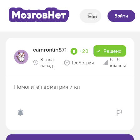
Войти
camronlin871
+20
Решено
3 года
5 - 9
Геометрия
назад
классы
Помогите геометрия 7 кл