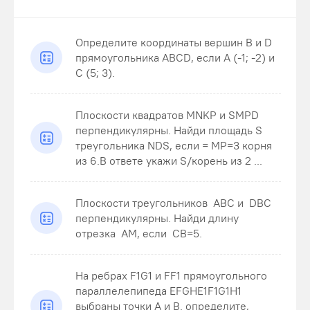
Определите координаты вершин В и D
прямоугольника ABCD, если А (-1; -2) и
С (5; 3).
Плоскости квадратов MNKP и SMPD
перпендикулярны. Найди площадь S
треугольника NDS , если = MP=3 корня
из 6.В ответе укажи S/корень из 2 ...
Плоскости треугольников ABC и DBC
перпендикулярны. Найди длину
отрезка AM , если CB=5 .
На ребрах F1G1 и FF1 прямоугольного
параллелепипеда EFGHE1F1G1H1
выбраны точки A и B. определите,