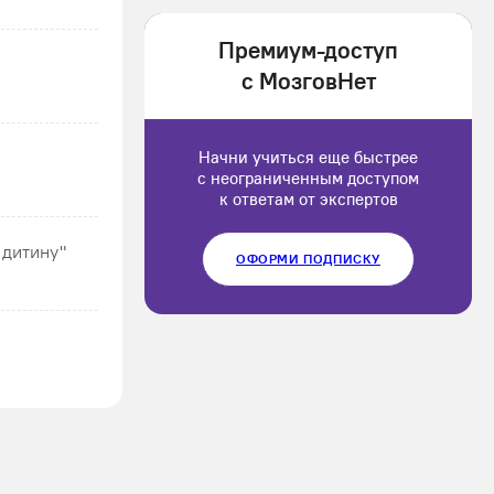
1202166
Премиум-доступ
Luluput
с МозговНет
1184234
Начни учиться еще быстрее
с неограниченным доступом
к ответам от экспертов
 дитину"
ОФОРМИ ПОДПИСКУ