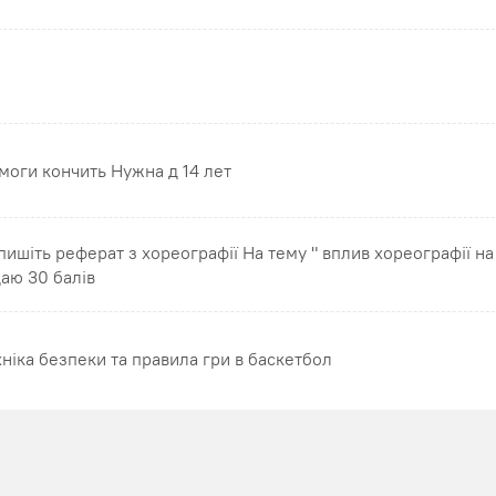
моги кончить Нужна д 14 лет
пишіть реферат з хореографії На тему " вплив хореографії на
даю 30 балів
хніка безпеки та правила гри в баскетбол