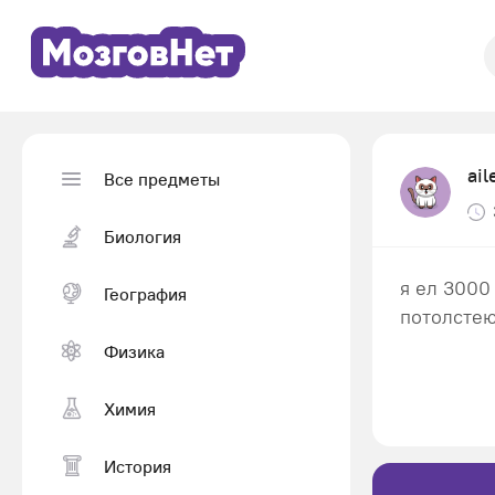
ai
Все предметы
Биология
я ел 3000
География
потолстею
Физика
Химия
История