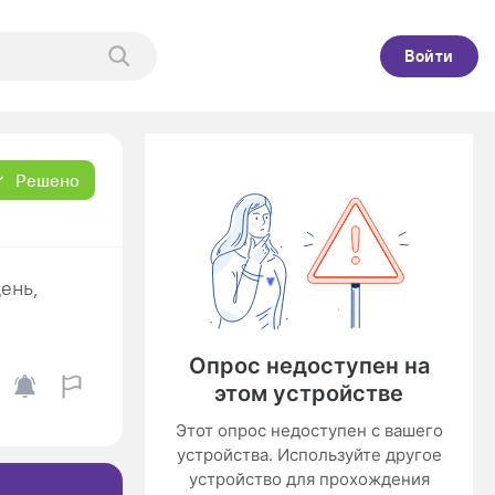
Войти
Решено
день,