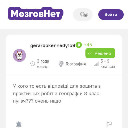
Войти
+45
gerardokennedy159
Решено
3 года
5 - 9
География
назад
классы
У кого то есть відповіді для зошита з
практичних робіт з географій 8 клас
пугач??? очень надо