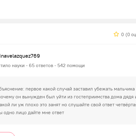
0
(0 о
inavelazquez769
тило науки - 65 ответов - 542 помощи
бъяснение: первое какой случай заставил убежать мальчика
почему он вынужден был уйти из гостеприимства дома дядя 
такой ли уж плохо это занят но слушайте свой ответ четвёрта
ы одно лицо дайте мне ответ