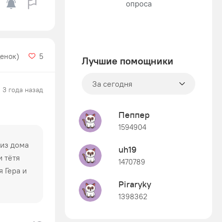
ценок)
5
Лучшие помощники
За сегодня
3 года назад
Пеппер
1594904
 из дома
uh19
и тётя
1470789
я Гера и
Piraryky
1398362
Знания