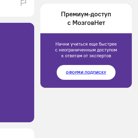
1202166
Премиум-доступ
Luluput
с МозговНет
1184234
Начни учиться еще быстрее
с неограниченным доступом
к ответам от экспертов
ОФОРМИ ПОДПИСКУ