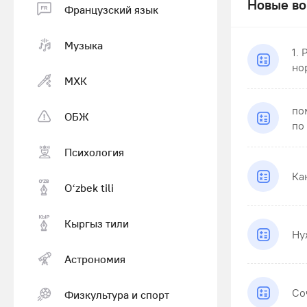
Новые во
Французский язык
Музыка
1.
но
МХК
по
ОБЖ
по
Психология
Ка
Оʻzbek tili
Кыргыз тили
Ну
Астрономия
Со
Физкультура и спорт