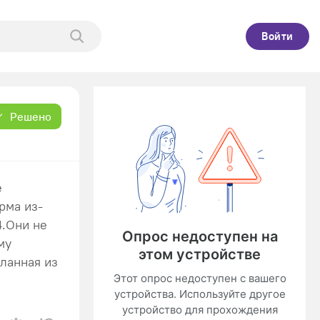
Войти
Решено
е
рма из-
4.Они не
му
ланная из