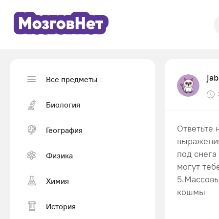
ja
Все предметы
Биология
Ответьте 
География
выражения
под снега
Физика
могут теб
5.Массовы
Химия
кошмы
История