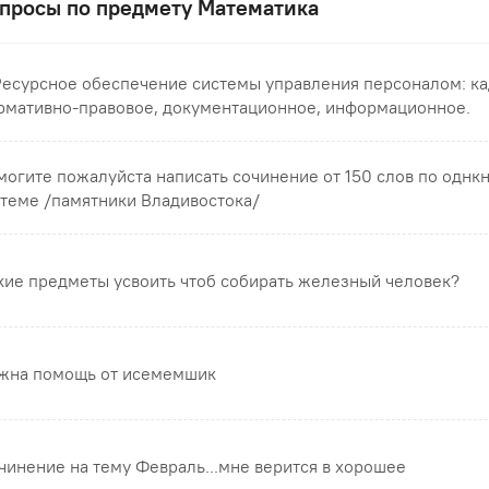
просы по предмету Математика
 Ресурсное обеспечение системы управления персоналом: ка
рмативно-правовое, документационное, информационное.
могите пожалуйста написать сочинение от 150 слов по однкн
 теме /памятники Владивостока/
кие предметы усвоить чтоб собирать железный человек?
жна помощь от исемемшик
чинение на тему Февраль...мне верится в хорошее