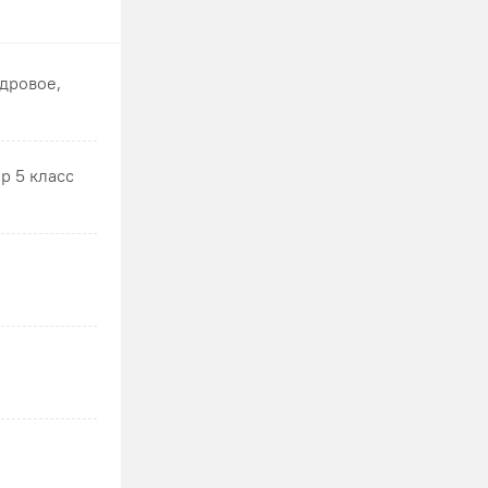
дровое,
р 5 класс