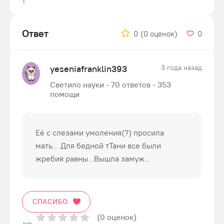
Ответ
0
(0 оценок)
0
yeseniafranklin393
3 года назад
Светило науки - 70 ответов - 353
помощи
Её с слезами умоления(?) просила
мать... Для бедной тТани все были
жребия равны...Вышла замуж...
СПАСИБО
(0 оценок)