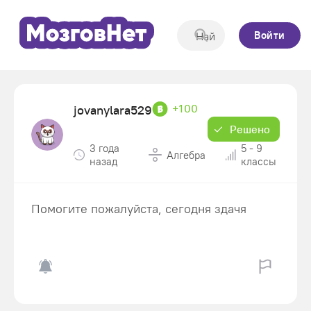
Войти
+100
jovanylara529
Решено
3 года
5 - 9
Алгебра
назад
классы
Помогите пожалуйста, сегодня здачя