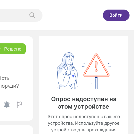
Войти
Решено
ість
споруди?