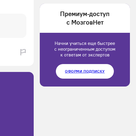
1202166
Премиум-доступ
Luluput
с МозговНет
1184234
Начни учиться еще быстрее
с неограниченным доступом
к ответам от экспертов
ОФОРМИ ПОДПИСКУ