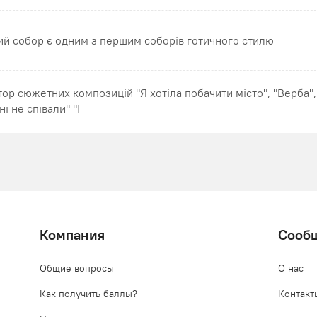
ий собор є одним з першим соборів готичного стилю
тор сюжетних композицій "Я хотіла побачити місто", "Верба",
ні не співали" "I
Компания
Сооб
Общие вопросы
О нас
Как получить баллы?
Контакт