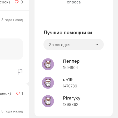
ценок)
9
3 года назад
Лучшие помощники
За сегодня
Пеппер
1594904
uh19
1470789
ценок)
1
Piraryky
1398362
3 года назад
Знания