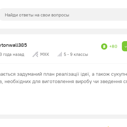
ytonwall385
+80
3 года назад
МХК
5 - 9 классы
вається задуманий план реалізації ідеї, а також сукупн
в, необхідних для виготовлення виробу чи зведення 