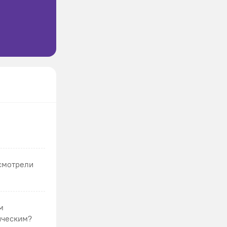
 смотрели
м
ическим?