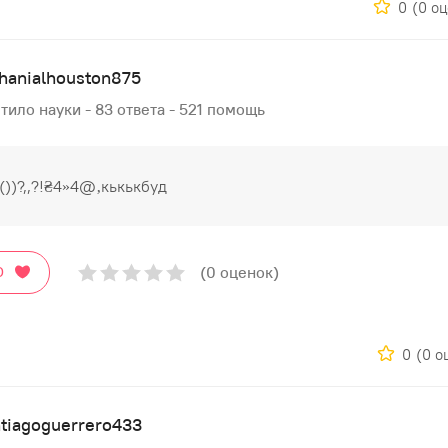
0
(0 о
hanialhouston875
тило науки - 83 ответа - 521 помощь
,())?,,?!₴4»4@‚кькькбуд
(0 оценок)
О
0
(0 о
tiagoguerrero433