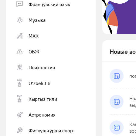
Французский язык
Музыка
МХК
Новые во
ОБЖ
Психология
по
Оʻzbek tili
На
Кыргыз тили
вы
Астрономия
Ка
Физкультура и спорт
во