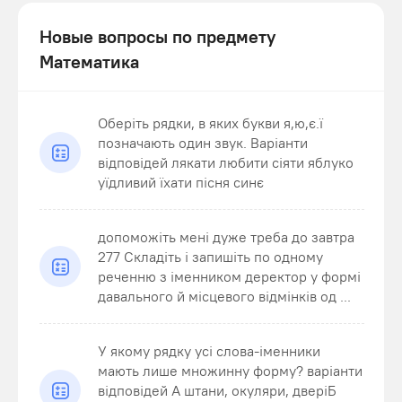
Новые вопросы по предмету
Математика
Оберіть рядки, в яких букви я,ю,є.ї
позначають один звук. Варіанти
відповідей лякати любити сіяти яблуко
уїдливий їхати пісня синє
допоможіть мені дуже треба до завтра
277 Складіть і запишіть по одному
реченню з іменником деректор у формі
давального й місцевого відмінків од ...
У якому рядку усі слова-іменники
мають лише множинну форму? варіанти
відповідей А штани, окуляри, дверіБ