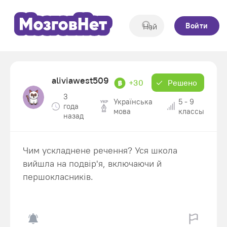
Войти
aliviawest509
+30
Решено
3
Українська
5 - 9
года
мова
классы
назад
Чим ускладнене речення? Уся школа
вийшла на подвір'я, включаючи й
першокласників.