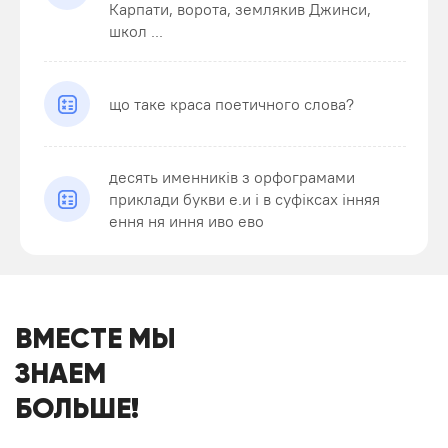
Карпати, ворота, землякив Джинси,
школ ...
що таке краса поетичного слова?
десять именників з орфограмами
приклади букви е.и і в суфіксах інняя
ення ня иння иво ево
ВМЕСТЕ МЫ
ЗНАЕМ
БОЛЬШЕ!