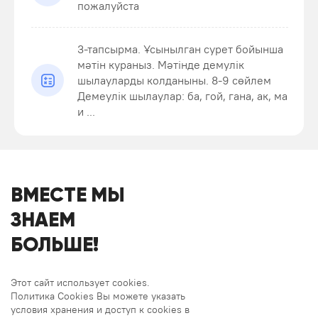
пожалуйста
3-тапсырма. Ұсынылган сурет бойынша
мәтiн кураныз. Мәтiнде демулік
шылауларды колданыны. 8-9 сөйлем
Демеулік шылаулар: ба, гой, гана, ак, ма
и ...
ВМЕСТЕ МЫ
ЗНАЕМ
БОЛЬШЕ!
Этот сайт использует cookies.
Политика Cookies Вы можете указать
условия хранения и доступ к cookies в