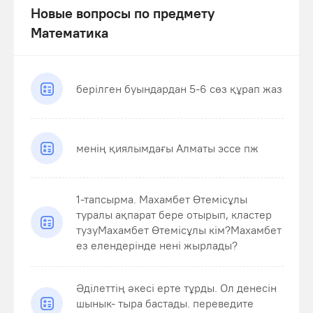
Новые вопросы по предмету
Математика
берілген буындардан 5-6 сөз құрап жаз
менің қиялымдағы Алматы эссе пж
1-тапсырма. Махамбет Өтемісұлы
туралы ақпарат бере отырып, кластер
тузуМахамбет Өтемісұлы кім?Махамбет
ез елендерінде нені жырлады?
Әділеттің әкесі ерте тұрды. Ол денесін
шынык- тыра бастады. переведите