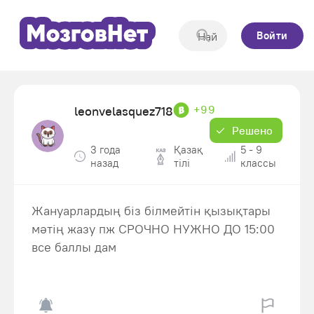
Войти
+99
leonvelasquez718
Решено
3 года
Қазақ
5 - 9
назад
тiлi
классы
Жануарлардың біз білмейтін қызықтары
мәтің жазу пж СРОЧНО НУЖНО ДО 15:00
все баллы дам