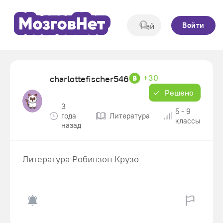
Войти
+30
charlottefischer546
Решено
3
5 - 9
года
Литература
классы
назад
Литература Робинзон Крузо