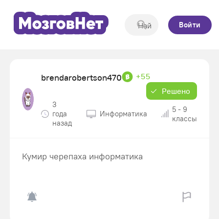
Войти
+55
brendarobertson470
Решено
3
5 - 9
года
Информатика
классы
назад
Кумир черепаха информатика