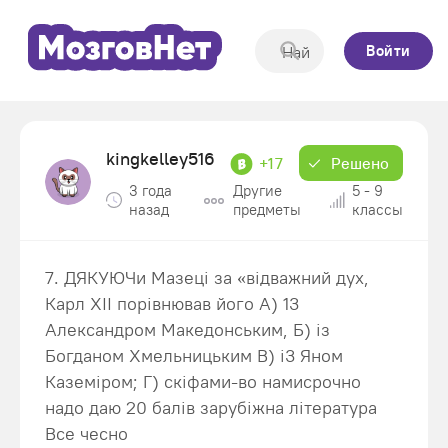
Войти
kingkelley516
+17
Решено
3 года
Другие
5 - 9
назад
предметы
классы
7. ДЯКУЮЧи Мазеці за «відважний дух,
Карл ХII порівнював його А) 13
Александром Македонським, Б) iз
Богданом Хмельницьким В) i3 Яном
Каземіром; Г) скіфами-во намисрочно
надо даю 20 балів зарубіжна література
Все чесно