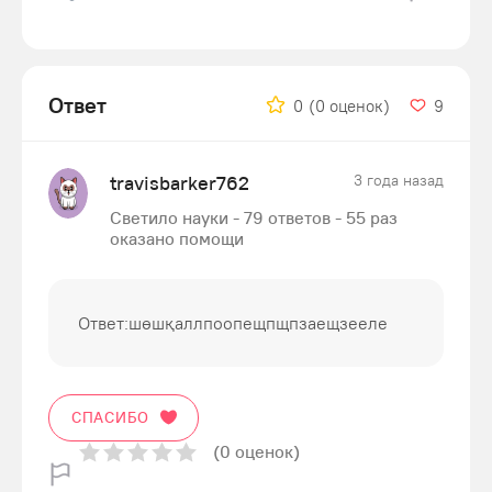
Ответ
0
(0 оценок)
9
travisbarker762
3 года назад
Светило науки - 79 ответов - 55 раз
оказано помощи
Ответ:шөшқаллпоопещпщпзаещзееле
СПАСИБО
(0 оценок)