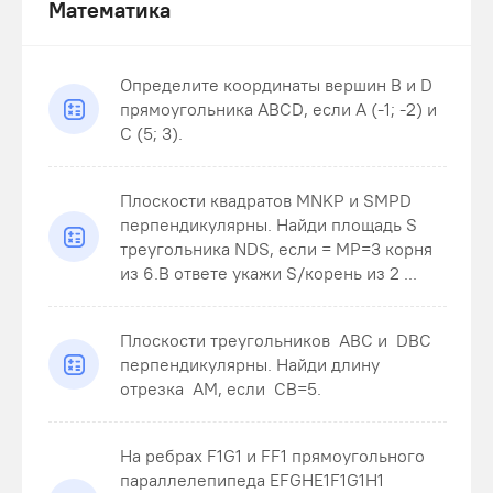
Математика
Определите координаты вершин В и D
прямоугольника ABCD, если А (-1; -2) и
С (5; 3).
Плоскости квадратов MNKP и SMPD
перпендикулярны. Найди площадь S
треугольника NDS , если = MP=3 корня
из 6.В ответе укажи S/корень из 2 ...
Плоскости треугольников ABC и DBC
перпендикулярны. Найди длину
отрезка AM , если CB=5 .
На ребрах F1G1 и FF1 прямоугольного
параллелепипеда EFGHE1F1G1H1