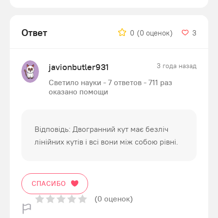
Ответ
0
(0 оценок)
3
javionbutler931
3 года назад
Светило науки - 7 ответов - 711 раз
оказано помощи
Відповідь: Двогранний кут має безліч
лінійних кутів і всі вони між собою рівні.
СПАСИБО
(0 оценок)