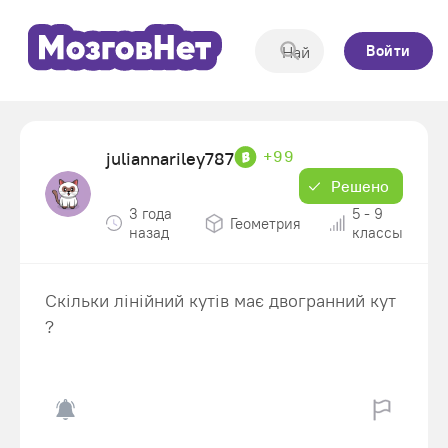
Войти
+99
juliannariley787
Решено
3 года
5 - 9
Геометрия
назад
классы
Скільки лінійний кутів має двогранний кут
?