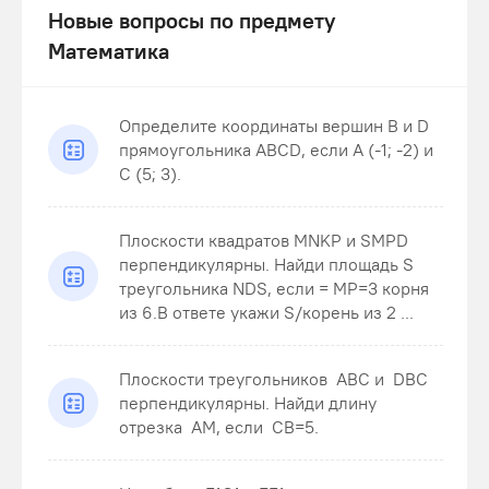
Новые вопросы по предмету
Математика
Определите координаты вершин В и D
прямоугольника ABCD, если А (-1; -2) и
С (5; 3).
Плоскости квадратов MNKP и SMPD
перпендикулярны. Найди площадь S
треугольника NDS , если = MP=3 корня
из 6.В ответе укажи S/корень из 2 ...
Плоскости треугольников ABC и DBC
перпендикулярны. Найди длину
отрезка AM , если CB=5 .