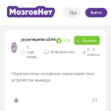
Войти
jaylenepeters844
+70
Решено
3
5 - 9
года
Информатика
классы
назад
Перечислены основные характеристики
устройства вывода: