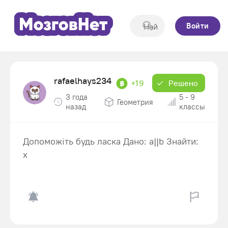
Войти
rafaelhays234
+19
Решено
3 года
5 - 9
Геометрия
назад
классы
Допоможіть будь ласка Дано: а||b Знайти:
х