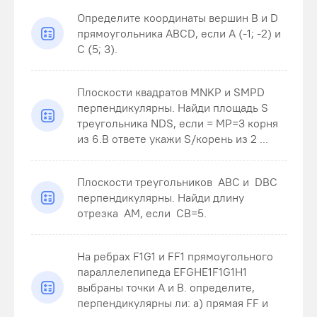
Определите координаты вершин В и D
прямоугольника ABCD, если А (-1; -2) и
С (5; 3).
Плоскости квадратов MNKP и SMPD
перпендикулярны. Найди площадь S
треугольника NDS , если = MP=3 корня
из 6.В ответе укажи S/корень из 2 ...
Плоскости треугольников ABC и DBC
перпендикулярны. Найди длину
отрезка AM , если CB=5 .
На ребрах F1G1 и FF1 прямоугольного
параллелепипеда EFGHE1F1G1H1
выбраны точки A и B. определите,
перпендикулярны ли: а) прямая FF и