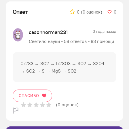
Ответ
0
(0 оценок)
0
casonnorman231
3 года назад
Светило науки - 58 ответов - 83 помощи
Cr2S3 → SO2 → Li2SO3 → SO2 → S2O4
→ SO2 → S → MgS → SO2
СПАСИБО
(0 оценок)