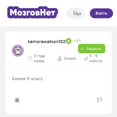
Войти
+95
kamorawatson182
Решено
3 года
5 - 9
Химия
назад
классы
Химия 9 класс