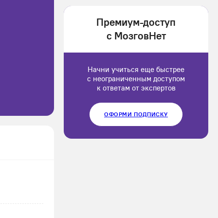
1202166
Премиум-доступ
Luluput
с МозговНет
1184234
Начни учиться еще быстрее
с неограниченным доступом
к ответам от экспертов
ОФОРМИ ПОДПИСКУ