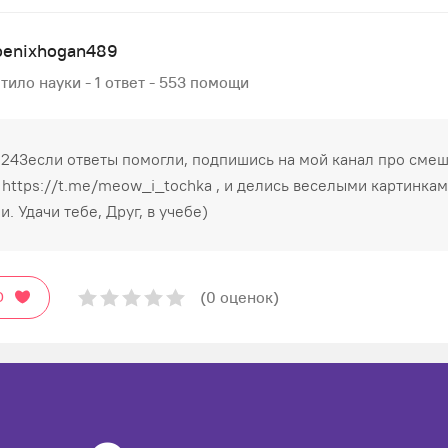
oenixhogan489
тило науки - 1 ответ - 553 помощи
и 243если ответы помогли, подпишись на мой канал про сме
 https://t.me/meow_i_tochka , и делись веселыми картинкам
. Удачи тебе, Друг, в учебе)
(0 оценок)
О