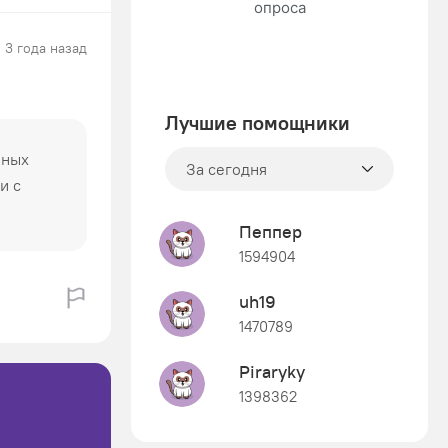
3 года назад
Лучшие помощники
шных
За сегодня
и с
Пеппер
1594904
uh19
1470789
Piraryky
1398362
Знания