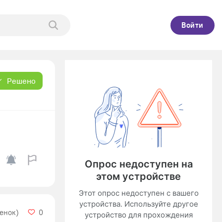
Войти
Решено
ценок)
0