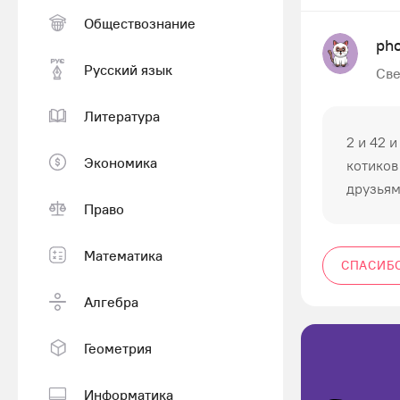
Обществознание
ph
Русский язык
Све
Литература
2 и 42 
Экономика
котиков
друзьями
Право
Математика
СПАСИБ
Алгебра
Геометрия
Информатика