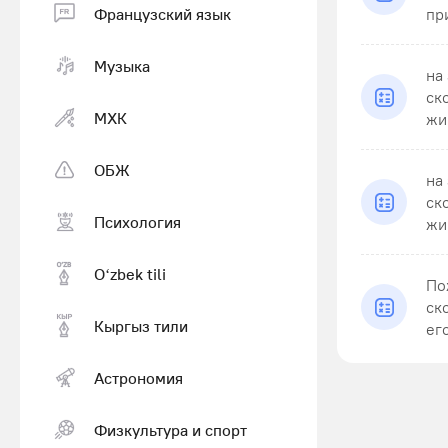
Французский язык
при
Музыка
на
ск
МХК
жир
ОБЖ
на
ск
Психология
жир
Оʻzbek tili
По
ск
Кыргыз тили
его
Астрономия
Физкультура и спорт