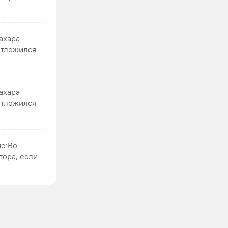
сахара
отложился
сахара
отложился
ие:Во
тора, если