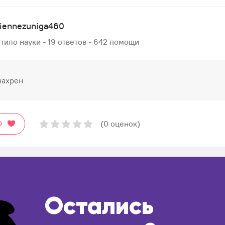
riennezuniga460
тило науки - 19 ответов - 642 помощи
нахрен
(0 оценок)
О
Остались