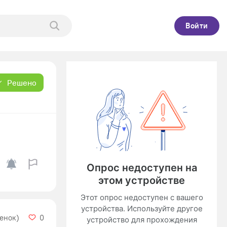
Войти
Решено
ценок)
0