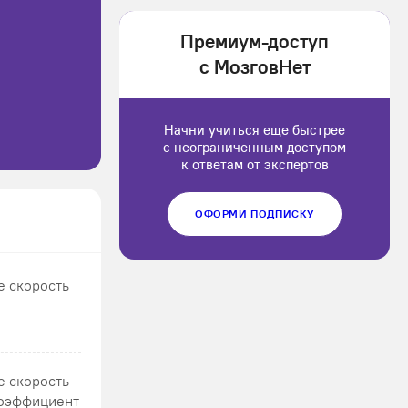
1202166
Премиум-доступ
Luluput
с МозговНет
1184234
Начни учиться еще быстрее
с неограниченным доступом
к ответам от экспертов
ОФОРМИ ПОДПИСКУ
е скорость
е скорость
Коэффициент