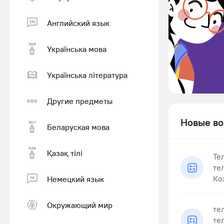
Английский язык
Українська мова
Українська література
Другие предметы
Новые во
Беларуская мова
Қазақ тiлi
Те
те
Ко
Немецкий язык
Окружающий мир
те
те