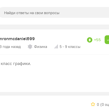
mronmcdaniel699
+55
3 года назад
Физика
5 - 9 классы
 класс графики.
0
(0 о