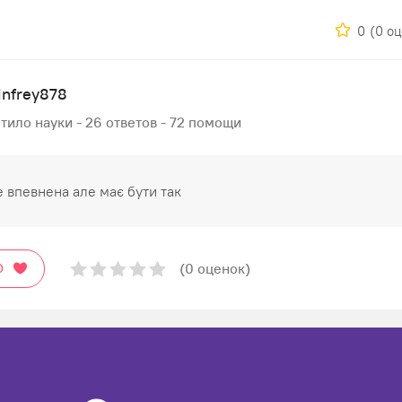
0
(0 о
infrey878
тило науки - 26 ответов - 72 помощи
е впевнена але має бути так
(0 оценок)
О