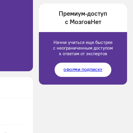
1202166
Премиум-доступ
Luluput
с МозговНет
1184234
Начни учиться еще быстрее
с неограниченным доступом
к ответам от экспертов
ОФОРМИ ПОДПИСКУ