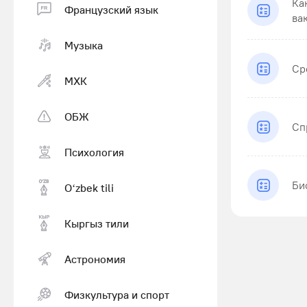
Ка
Французский язык
ва
Музыка
Ср
МХК
ОБЖ
Сп
Психология
Би
Оʻzbek tili
Кыргыз тили
Астрономия
Физкультура и спорт