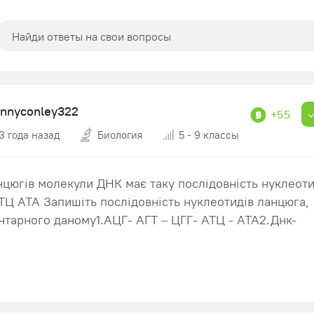
hnnyconley322
+55
3 года назад
Биология
5 - 9 классы
нцюгів молекули ДНК має таку послідовність нуклеоти
ТЦ АТА Запишіть послідовність нуклеотидів ланцюга,
тарного даному1.АЦГ- АГТ – ЦГГ- АТЦ - АТА2.Днк-