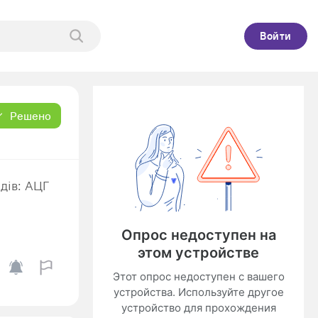
Войти
Решено
дів: АЦГ