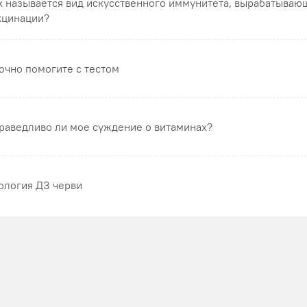
к называется вид искусственного иммунитета, вырабатываю
кцинации?
очно помогите с тестом
раведливо ли мое суждение о витаминах?
ология ДЗ черви