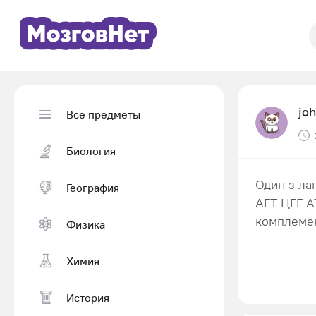
jo
Все предметы
Биология
Один з ла
География
АГТ ЦГГ А
комплемен
Физика
Химия
История