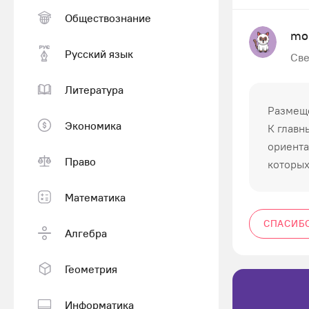
Обществознание
mo
Русский язык
Све
Литература
Размеще
Экономика
К главн
ориента
Право
которых
Математика
СПАСИБ
Алгебра
Геометрия
Информатика