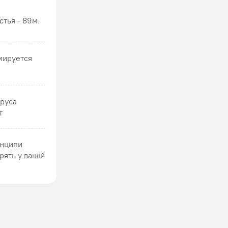
стья - 89м.
мируется
руса
т
инципи
рять у вашій