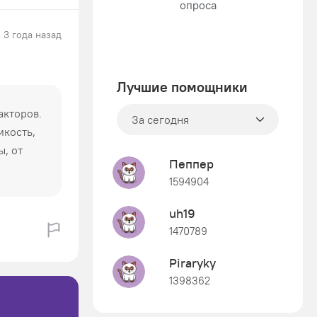
3 года назад
Лучшие помощники
акторов.
За сегодня
мкость,
ы, от
Пеппер
1594904
uh19
1470789
Piraryky
1398362
Знания