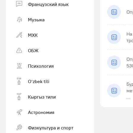
Французский язык
Оп
Музыка
На
МХК
тр
ОБЖ
Оп
53
Психология
Оʻzbek tili
Бу
ме
Кыргыз тили
...
Астрономия
Физкультура и спорт