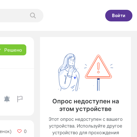
Войти
Решено
ценок)
0