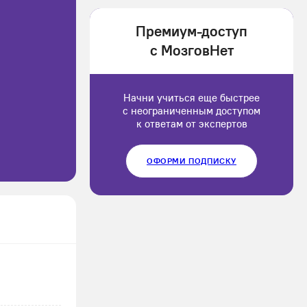
1202166
Премиум-доступ
Luluput
с МозговНет
1184234
Начни учиться еще быстрее
с неограниченным доступом
к ответам от экспертов
ОФОРМИ ПОДПИСКУ