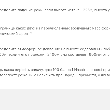
ределите падение реки, если высота истока - 225м, высота у
 границе каких двух из перечисленных воздушных масс фор
опический фронт?
ределите атмосферное давление на высоте седловины Эльб
00м, если у его подножия 2400м оно составляет 600мм от с
дь ласка вирішіть задачу, даю 100 балов 1.Назвіть основні пр
теоспостережень. 2.Розкажіть про народні прикмети, у які ві