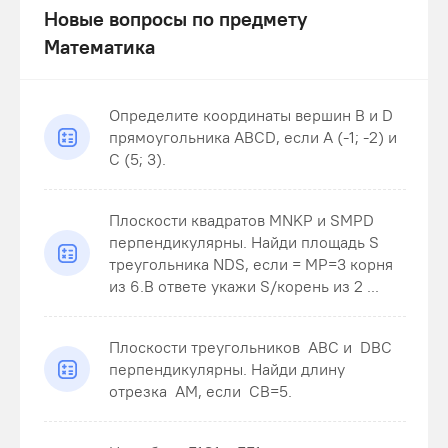
Новые вопросы по предмету
Математика
Определите координаты вершин В и D
прямоугольника ABCD, если А (-1; -2) и
С (5; 3).
Плоскости квадратов MNKP и SMPD
перпендикулярны. Найди площадь S
треугольника NDS , если = MP=3 корня
из 6.В ответе укажи S/корень из 2 ...
Плоскости треугольников ABC и DBC
перпендикулярны. Найди длину
отрезка AM , если CB=5 .