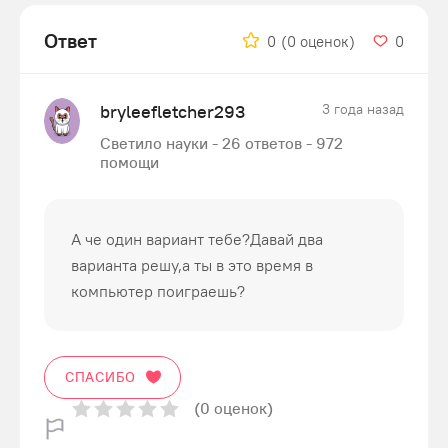
Ответ
0
(0 оценок)
0
bryleefletcher293
3 года назад
Светило науки - 26 ответов - 972
помощи
А че один вариант тебе?Давай два
варианта решу,а ты в это время в
компьютер поиграешь?
СПАСИБО
(0 оценок)