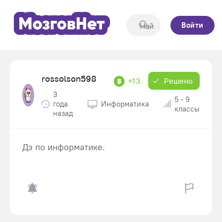
Войти
rossolson598
+13
Решено
3
5 - 9
года
Информатика
классы
назад
Дз по информатике.