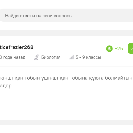
ticefrazier268
+25
3 года назад
Биология
5 - 9 классы
екінші қан тобын үшінші қан тобына құюға болмайты
іздер