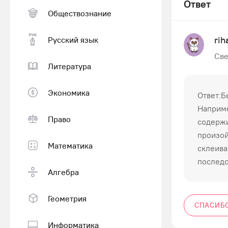
Ответ
Обществознание
ri
Русский язык
Све
Литература
Экономика
Ответ:Б
Наприме
Право
содержит
произой
Математика
склеива
последс
Алгебра
Геометрия
СПАСИБ
Информатика