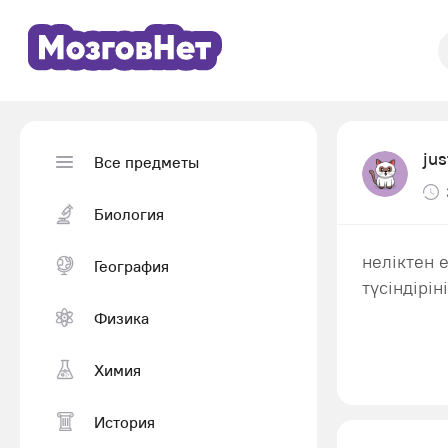
jus
Все предметы
Биология
неліктен 
География
түсіндірін
Физика
Химия
История