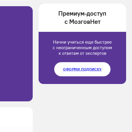
1202166
Премиум-доступ
Luluput
с МозговНет
1184234
Начни учиться еще быстрее
с неограниченным доступом
к ответам от экспертов
ОФОРМИ ПОДПИСКУ