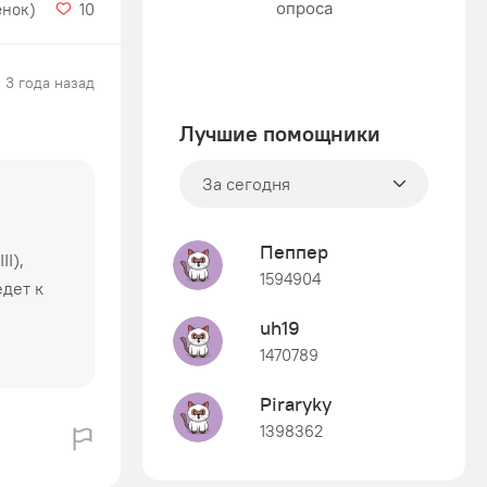
енок)
10
3 года назад
Лучшие помощники
За сегодня
Пеппер
I),
1594904
дет к
uh19
1470789
Piraryky
1398362
Знания