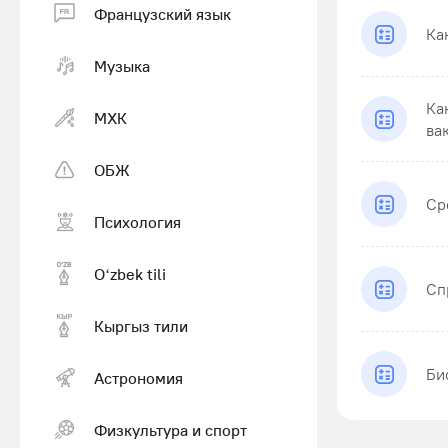
Французский язык
Ка
Музыка
Ка
МХК
ва
ОБЖ
Ср
Психология
Оʻzbek tili
Сп
Кыргыз тили
Би
Астрономия
Физкультура и спорт