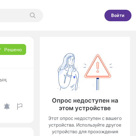
Войти
Решено
ның