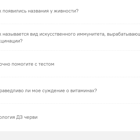
к появились названия у живности?
к называется вид искусственного иммунитета, вырабатываю
кцинации?
очно помогите с тестом
раведливо ли мое суждение о витаминах?
ология ДЗ черви