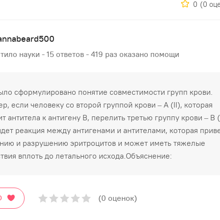
0
(0 оц
hannabeard500
тило науки - 15 ответов - 419 раз оказано помощи
ыло сформулировано понятие совместимости групп крови.
р, если человеку со второй группой крови – А (II), которая
 антитела к антигену В, перелить третью группу крови – B (II
дет реакция между антигенами и антителами, которая приве
нию и разрушению эритроцитов и может иметь тяжелые
твия вплоть до летального исхода.Объяснение:
(0 оценок)
О