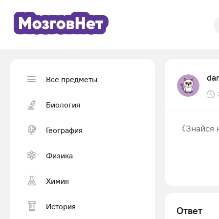
da
Все предметы
Биология
《Знайся к
География
Физика
Химия
История
Ответ