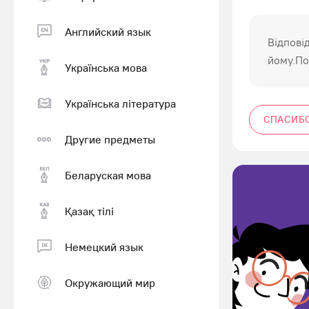
Английский язык
Відпові
йому.По
Українська мова
Українська література
СПАСИБ
Другие предметы
Беларуская мова
Қазақ тiлi
Немецкий язык
Окружающий мир