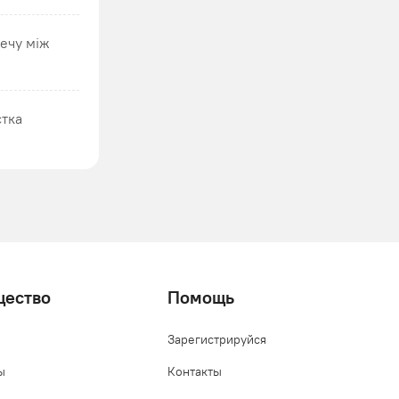
нечу між
стка
щество
Помощь
Зарегистрируйся
ы
Контакты