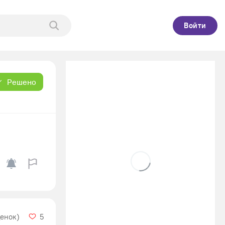
Войти
Решено
ценок)
5