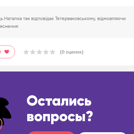
дь:Наталка так відповідає Тетерваковському, відмовляючи
яснення:
(0 оценок)
О
Остались
вопросы?