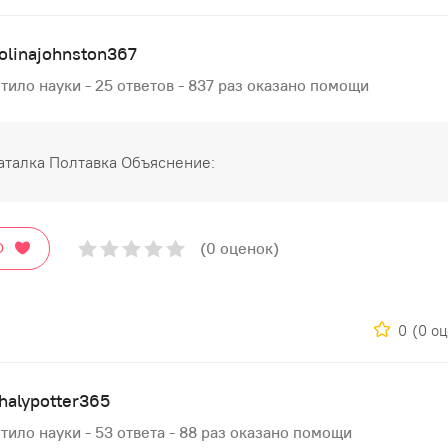
olinajohnston367
тило науки - 25 ответов - 837 раз оказано помощи
аталкa Полтавкa Объяснение:
(0 оценок)
О
0
(0 о
halypotter365
тило науки - 53 ответа - 88 раз оказано помощи