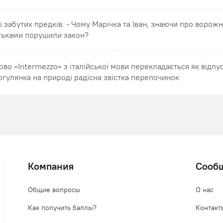
ні забутих предків. - Чому Марічка та Іван, знаючи про ворож
тьками порушили закон?
ово «Intermezzo» з італійської мови перекладається як відпу
огулянка на природі радісна звістка перепочинок
Компания
Сооб
Общие вопросы
О нас
Как получить баллы?
Контакт