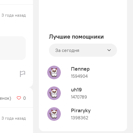
3 года назад
Лучшие помощники
За сегодня
Пеппер
1594904
uh19
1470789
ценок)
0
Piraryky
1398362
3 года назад
Знания