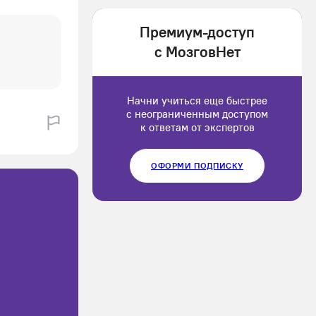
1202166
Премиум-доступ
Luluput
с МозговНет
1184234
Начни учиться еще быстрее
с неограниченным доступом
к ответам от экспертов
ОФОРМИ ПОДПИСКУ