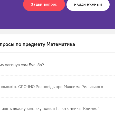
Задай вопрос
НАЙДИ НУЖНЫЙ
просы по предмету Математика
му загинув сам Бульба?
поможіть СРОЧНО Розповідь про Максима Рильського
пишіть власну кінцівку повісті Г. Тютюнника "Климко"