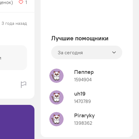
ценок)
1
3 года назад
Лучшие помощники
За сегодня
и
Пеппер
1594904
uh19
1470789
Piraryky
1398362
Знания