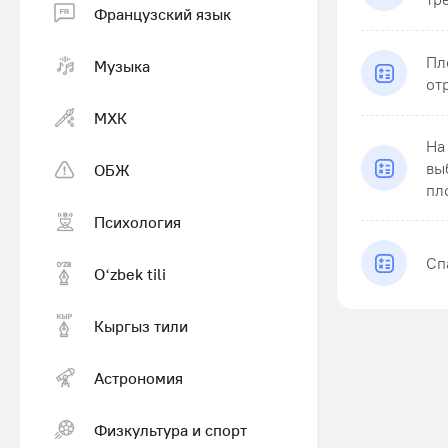
Французский язык
Пл
Музыка
от
МХК
На
вы
ОБЖ
пло
Психология
Сп
Оʻzbek tili
Кыргыз тили
Астрономия
Физкультура и спорт