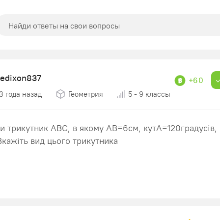
liedixon837
+60
3 года назад
Геометрия
5 - 9 классы
и трикутник АВС, в якому АВ=6см, кутА=120градусів, 
Вкажіть вид цього трикутника