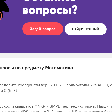
вопросы?
Задай вопрос
НАЙДИ НУЖНЫЙ
просы по предмету Математика
ределите координаты вершин В и D прямоугольника ABCD, ес
 и С (5; 3).
оскости квадратов MNKP и SMPD перпендикулярны. Найди 
еугольника NDS , если = MP=3 корня из 6.В ответе укажи S/кор