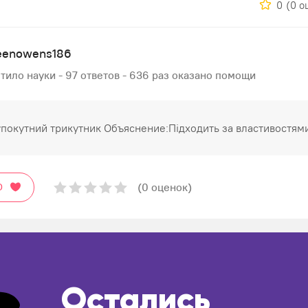
0
(0 о
leenowens186
тило науки - 97 ответов - 636 раз оказано помощи
упокутний трикутник Объяснение:Підходить за властивостям
(0 оценок)
О
Остались