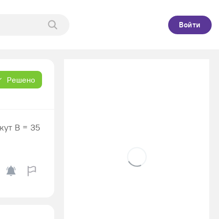
Войти
Решено
кут В = 35