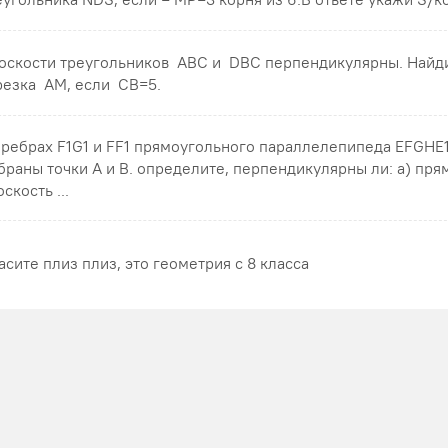
оскости треугольников ABC и DBC перпендикулярны. Найд
резка AM , если CB=5 .
 ребрах F1G1 и FF1 прямоугольного параллелепипеда EFGHE
браны точки A и B. определите, перпендикулярны ли: а) пря
скость ...
асите плиз плиз, это геометрия с 8 класса