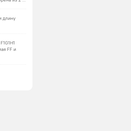
и длину
1F1G1H1
мая FF и