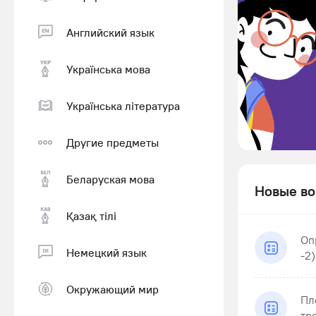
Английский язык
Українська мова
Українська література
Другие предметы
Беларуская мова
Новые во
Қазақ тiлi
Оп
Немецкий язык
-2)
Окружающий мир
Пл
тр