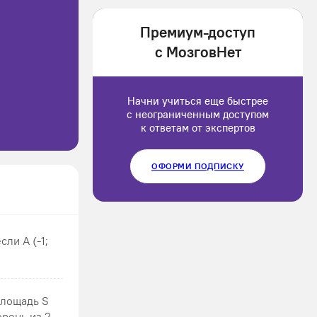
1202166
Премиум-доступ
Luluput
с МозговНет
1184234
Начни учиться еще быстрее
с неограниченным доступом
к ответам от экспертов
ОФОРМИ ПОДПИСКУ
ли А (-1;
площадь S
ень из 2 ...